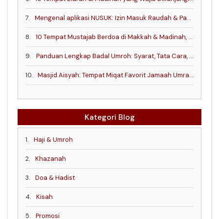
7.
Mengenal aplikasi NUSUK: Izin Masuk Raudah & Panduan Kunjungan ke Arab Saudi.
8.
10 Tempat Mustajab Berdoa di Makkah & Madinah, Berdasarkan Hadis dan Sejarah
9.
Panduan Lengkap Badal Umroh: Syarat, Tata Cara, dan Keutamaan Ibadahnya
10.
Masjid Aisyah: Tempat Miqat Favorit Jamaah Umrah di Mekkah
Kategori Blog
1.
Haji & Umroh
2.
Khazanah
3.
Doa & Hadist
4.
Kisah
5.
Promosi