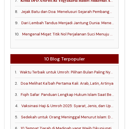
7.
𝐊𝐞𝐭𝐮𝐚 𝐃𝐏𝐃 𝐀𝐌𝐏𝐇𝐔𝐑𝐈 𝐘𝐨𝐠𝐲𝐚𝐤𝐚𝐫𝐭𝐚 𝐇𝐚𝐝𝐢𝐫𝐢 𝐌𝐮𝐤𝐞𝐫𝐧𝐚𝐬 𝐀𝐌𝐏𝐇𝐔𝐑𝐈 𝟐𝟎𝟐𝟔 𝐝𝐢 𝐏𝐚𝐥𝐞𝐦𝐛𝐚𝐧𝐠, 𝐖𝐮𝐣𝐮𝐝 𝐊𝐨𝐦𝐢𝐭𝐦𝐞𝐧 𝐋𝐚 𝐫𝐚𝐢𝐛𝐚 𝐝𝐚𝐥𝐚𝐦 𝐌𝐞𝐧𝐢𝐧𝐠𝐤𝐚𝐭𝐤𝐚𝐧 𝐏𝐞𝐥𝐚𝐲𝐚𝐧𝐚𝐧 𝐉𝐚𝐦𝐚𝐚𝐡
8.
Jejak Batu dan Doa: Menelusuri Sejarah Pembangunan Kakbah oleh Nabi Ibrahim
9.
Dari Lembah Tandus Menjadi Jantung Dunia: Menelusuri Jejak Sejarah Makkah
10.
Mengenal Miqat: Titik Nol Perjalanan Suci Menuju Baitullah
10 Blog Terpopuler
1.
Waktu Terbaik untuk Umroh: Pilihan Bulan Paling Nyaman dan Penuh Keutamaan
2.
Doa Melihat Ka'bah Pertama Kali: Arab, Latin, Artinya
3.
Fiqih Safar: Panduan Lengkap Hukum Islam Saat Bepergian
4.
Vaksinasi Haji & Umroh 2025: Syarat, Jenis, dan Update Terbaru!
5.
Sedekah untuk Orang Meninggal Menurut Islam: Dalil, Niat, dan Tata Caranya
6.
10 Tempat Ziarah di Madinah yang Wajib Dikunjungi Jemaah Haji dan Umrah