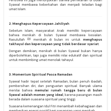
Peristiwa ini juga menunjukkan bahwa pernikahan di bulan
Syawal membawa keberkahan dan menjadi teladan bagi
umat Islam.
2. Menghapus Kepercayaan Jahiliyah
Sebelum Islam, masyarakat Arab memiliki kepercayaan
bahwa menikah di bulan Syawal membawa kesialan.
Rasulullah ﷺ menikah di bulan ini untuk
menghapus
takhayul dan kepercayaan yang tidak berdasar syariat
.
Dengan demikian, menikah di bulan Syawal bukan hanya
diperbolehkan, tapi juga memiliki nilai edukatif dan spiritual
untuk membimbing umat menolak tahayul.
3. Momentum Spiritual Pasca Ramadan
Syawal hadir tepat setelah Ramadan, bulan penuh ibadah,
pembersihan diri, dan penguatan spiritual. Banyak ulama
menilai bahwa
memulai rumah tangga baru di bulan
Syawal adalah momen yang ideal
, karena pasangan masih
berada dalam suasana spiritual yang tinggi.
Suasana kemenangan Idul Fitri menambah kebahagiaan dan
memberikan energi positif bagi pasangan yang menikah.