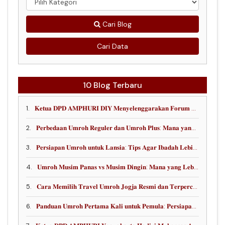
Cari Blog
Cari Data
10 Blog Terbaru
1.
𝐊𝐞𝐭𝐮𝐚 𝐃𝐏𝐃 𝐀𝐌𝐏𝐇𝐔𝐑𝐈 𝐃𝐈𝐘 𝐌𝐞𝐧𝐲𝐞𝐥𝐞𝐧𝐠𝐠𝐚𝐫𝐚𝐤𝐚𝐧 𝐅𝐨𝐫𝐮𝐦 𝐏𝐞𝐧𝐠𝐮𝐚𝐭𝐚𝐧 𝐄𝐤𝐨𝐬𝐢𝐬𝐭𝐞𝐦 𝐔𝐦𝐫𝐚𝐡, 𝐒𝐨𝐬𝐢𝐚𝐥𝐢𝐬𝐚𝐬𝐢 𝐒𝐀𝐁𝐇, 𝐝𝐚𝐧 𝐎𝐩𝐭𝐢𝐦𝐚𝐥𝐢𝐬𝐚𝐬𝐢 𝐃𝐢𝐫𝐞𝐜𝐭 𝐅𝐥𝐢𝐠𝐡𝐭 𝐋𝐢𝐨𝐧 𝐀𝐢𝐫 𝐘𝐈𝐀 - 𝐉𝐞𝐝𝐝𝐚𝐡
2.
𝐏𝐞𝐫𝐛𝐞𝐝𝐚𝐚𝐧 𝐔𝐦𝐫𝐨𝐡 𝐑𝐞𝐠𝐮𝐥𝐞𝐫 𝐝𝐚𝐧 𝐔𝐦𝐫𝐨𝐡 𝐏𝐥𝐮𝐬: 𝐌𝐚𝐧𝐚 𝐲𝐚𝐧𝐠 𝐋𝐞𝐛𝐢𝐡 𝐒𝐞𝐬𝐮𝐚𝐢 𝐮𝐧𝐭𝐮𝐤 𝐀𝐧𝐝𝐚?
3.
𝐏𝐞𝐫𝐬𝐢𝐚𝐩𝐚𝐧 𝐔𝐦𝐫𝐨𝐡 𝐮𝐧𝐭𝐮𝐤 𝐋𝐚𝐧𝐬𝐢𝐚: 𝐓𝐢𝐩𝐬 𝐀𝐠𝐚𝐫 𝐈𝐛𝐚𝐝𝐚𝐡 𝐋𝐞𝐛𝐢𝐡 𝐀𝐦𝐚𝐧, 𝐍𝐲𝐚𝐦𝐚𝐧, 𝐝𝐚𝐧 𝐊𝐡𝐮𝐬𝐲𝐮𝐤
4.
𝐔𝐦𝐫𝐨𝐡 𝐌𝐮𝐬𝐢𝐦 𝐏𝐚𝐧𝐚𝐬 𝐯𝐬 𝐌𝐮𝐬𝐢𝐦 𝐃𝐢𝐧𝐠𝐢𝐧: 𝐌𝐚𝐧𝐚 𝐲𝐚𝐧𝐠 𝐋𝐞𝐛𝐢𝐡 𝐂𝐨𝐜𝐨𝐤?
5.
𝐂𝐚𝐫𝐚 𝐌𝐞𝐦𝐢𝐥𝐢𝐡 𝐓𝐫𝐚𝐯𝐞𝐥 𝐔𝐦𝐫𝐨𝐡 𝐉𝐨𝐠𝐣𝐚 𝐑𝐞𝐬𝐦𝐢 𝐝𝐚𝐧 𝐓𝐞𝐫𝐩𝐞𝐫𝐜𝐚𝐲𝐚
6.
𝐏𝐚𝐧𝐝𝐮𝐚𝐧 𝐔𝐦𝐫𝐨𝐡 𝐏𝐞𝐫𝐭𝐚𝐦𝐚 𝐊𝐚𝐥𝐢 𝐮𝐧𝐭𝐮𝐤 𝐏𝐞𝐦𝐮𝐥𝐚: 𝐏𝐞𝐫𝐬𝐢𝐚𝐩𝐚𝐧 𝐋𝐞𝐧𝐠𝐤𝐚𝐩 𝐀𝐠𝐚𝐫 𝐈𝐛𝐚𝐝𝐚𝐡 𝐋𝐞𝐛𝐢𝐡 𝐓𝐞𝐧𝐚𝐧𝐠 𝐝𝐚𝐧 𝐊𝐡𝐮𝐬𝐲𝐮𝐤