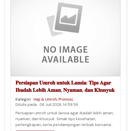
𝐏𝐞𝐫𝐬𝐢𝐚𝐩𝐚𝐧 𝐔𝐦𝐫𝐨𝐡 𝐮𝐧𝐭𝐮𝐤 𝐋𝐚𝐧𝐬𝐢𝐚: 𝐓𝐢𝐩𝐬 𝐀𝐠𝐚𝐫
𝐈𝐛𝐚𝐝𝐚𝐡 𝐋𝐞𝐛𝐢𝐡 𝐀𝐦𝐚𝐧, 𝐍𝐲𝐚𝐦𝐚𝐧, 𝐝𝐚𝐧 𝐊𝐡𝐮𝐬𝐲𝐮𝐤
Kategori :
Haji & Umroh
,
Promosi
,
Ditulis pada : 06 Juli 2026, 14:59:56
Persiapan umroh untuk lansia agar ibadah lebih aman,
nyaman, dan khusyuk. Simak tips kesehatan,
perlengkapan, serta pendampingan terbaik bersama
PT. Laraiba Madania Wisata.