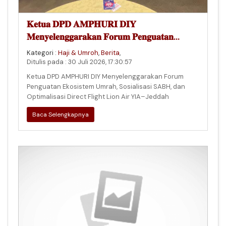
𝐊𝐞𝐭𝐮𝐚 𝐃𝐏𝐃 𝐀𝐌𝐏𝐇𝐔𝐑𝐈 𝐃𝐈𝐘
𝐌𝐞𝐧𝐲𝐞𝐥𝐞𝐧𝐠𝐠𝐚𝐫𝐚𝐤𝐚𝐧 𝐅𝐨𝐫𝐮𝐦 𝐏𝐞𝐧𝐠𝐮𝐚𝐭𝐚𝐧
𝐄𝐤𝐨𝐬𝐢𝐬𝐭𝐞𝐦 𝐔𝐦𝐫𝐚𝐡, 𝐒𝐨𝐬𝐢𝐚𝐥𝐢𝐬𝐚𝐬𝐢 𝐒𝐀𝐁𝐇, 𝐝𝐚𝐧
Kategori :
Haji & Umroh
,
Berita
,
𝐎𝐩𝐭𝐢𝐦𝐚𝐥𝐢𝐬𝐚𝐬𝐢 𝐃𝐢𝐫𝐞𝐜𝐭 𝐅𝐥𝐢𝐠𝐡𝐭 𝐋𝐢𝐨𝐧 𝐀𝐢𝐫 𝐘𝐈𝐀 -
Ditulis pada : 30 Juli 2026, 17:30:57
𝐉𝐞𝐝𝐝𝐚𝐡
Ketua DPD AMPHURI DIY Menyelenggarakan Forum
Penguatan Ekosistem Umrah, Sosialisasi SABH, dan
Optimalisasi Direct Flight Lion Air YIA–Jeddah
Baca Selengkapnya