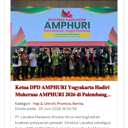
𝐊𝐞𝐭𝐮𝐚 𝐃𝐏𝐃 𝐀𝐌𝐏𝐇𝐔𝐑𝐈 𝐘𝐨𝐠𝐲𝐚𝐤𝐚𝐫𝐭𝐚 𝐇𝐚𝐝𝐢𝐫𝐢
𝐌𝐮𝐤𝐞𝐫𝐧𝐚𝐬 𝐀𝐌𝐏𝐇𝐔𝐑𝐈 𝟐𝟎𝟐𝟔 𝐝𝐢 𝐏𝐚𝐥𝐞𝐦𝐛𝐚𝐧𝐠,
𝐖𝐮𝐣𝐮𝐝 𝐊𝐨𝐦𝐢𝐭𝐦𝐞𝐧 𝐋𝐚 𝐫𝐚𝐢𝐛𝐚 𝐝𝐚𝐥𝐚𝐦
Kategori :
Haji & Umroh
,
Promosi
,
Berita
,
𝐌𝐞𝐧𝐢𝐧𝐠𝐤𝐚𝐭𝐤𝐚𝐧 𝐏𝐞𝐥𝐚𝐲𝐚𝐧𝐚𝐧 𝐉𝐚𝐦𝐚𝐚𝐡
Ditulis pada : 25 Juni 2026, 16:50:56
PT. Laraiba Madania Wisata terus meningkatkan
kualitas pelayanan jamaah. Direktur Laraiba sekaligus