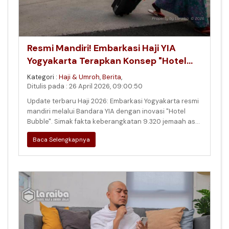
Resmi Mandiri! Embarkasi Haji YIA
Yogyakarta Terapkan Konsep "Hotel
Bubble" di Musim Haji 2026
Kategori :
Haji & Umroh
,
Berita
,
Ditulis pada : 26 April 2026, 09:00:50
Update terbaru Haji 2026: Embarkasi Yogyakarta resmi
mandiri melalui Bandara YIA dengan inovasi "Hotel
Bubble". Simak fakta keberangkatan 9.320 jemaah asal
DIY dan Kedu serta
Baca Selengkapnya