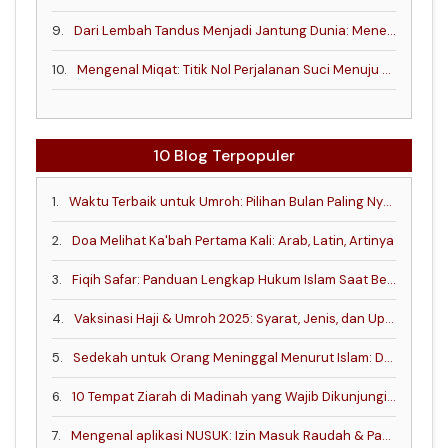
9.
Dari Lembah Tandus Menjadi Jantung Dunia: Menelusuri Jejak Sejarah Makkah
10.
Mengenal Miqat: Titik Nol Perjalanan Suci Menuju Baitullah
10 Blog Terpopuler
1.
Waktu Terbaik untuk Umroh: Pilihan Bulan Paling Nyaman dan Penuh Keutamaan
2.
Doa Melihat Ka'bah Pertama Kali: Arab, Latin, Artinya
3.
Fiqih Safar: Panduan Lengkap Hukum Islam Saat Bepergian
4.
Vaksinasi Haji & Umroh 2025: Syarat, Jenis, dan Update Terbaru!
5.
Sedekah untuk Orang Meninggal Menurut Islam: Dalil, Niat, dan Tata Caranya
6.
10 Tempat Ziarah di Madinah yang Wajib Dikunjungi Jemaah Haji dan Umrah
7.
Mengenal aplikasi NUSUK: Izin Masuk Raudah & Panduan Kunjungan ke Arab Saudi.