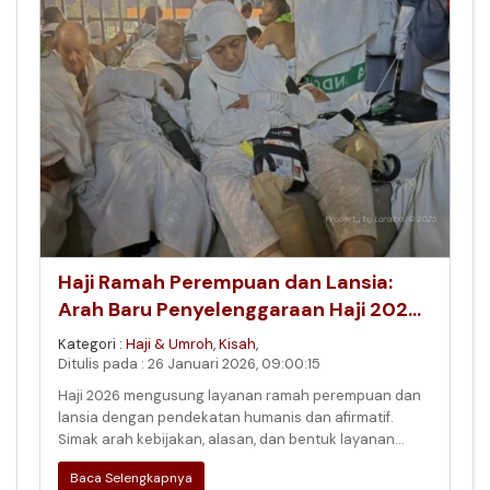
Haji Ramah Perempuan dan Lansia:
Arah Baru Penyelenggaraan Haji 2026
yang Lebih Humanis
Kategori :
Haji & Umroh
,
Kisah
,
Ditulis pada : 26 Januari 2026, 09:00:15
Haji 2026 mengusung layanan ramah perempuan dan
lansia dengan pendekatan humanis dan afirmatif.
Simak arah kebijakan, alasan, dan bentuk layanan
nyata dalam artikel ini.
Baca Selengkapnya