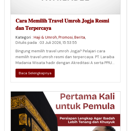
𝐂𝐚𝐫𝐚 𝐌𝐞𝐦𝐢𝐥𝐢𝐡 𝐓𝐫𝐚𝐯𝐞𝐥 𝐔𝐦𝐫𝐨𝐡 𝐉𝐨𝐠𝐣𝐚 𝐑𝐞𝐬𝐦𝐢
𝐝𝐚𝐧 𝐓𝐞𝐫𝐩𝐞𝐫𝐜𝐚𝐲𝐚
Kategori :
Haji & Umroh
,
Promosi
,
Berita
,
Ditulis pada : 03 Juli 2026, 15:53:55
Bingung memilih travel umroh Jogja? Pelajari cara
memilih travel umroh resmi dan terpercaya. PT. Laraiba
Madania Wisata hadir dengan Akreditasi A serta PPIU
& PIHK Resmi.
Baca Selengkapnya