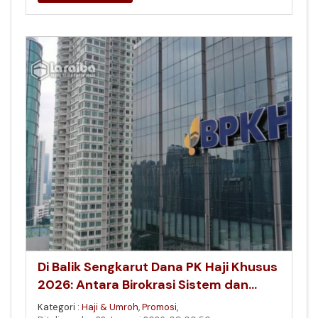
Di Balik Sengkarut Dana PK Haji Khusus
2026: Antara Birokrasi Sistem dan
Nasib Tamu Allah
Kategori :
Haji & Umroh
,
Promosi
,