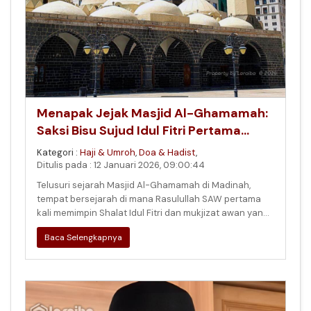
Menapak Jejak Masjid Al-Ghamamah:
Saksi Bisu Sujud Idul Fitri Pertama
Rasulullah SAW
Kategori :
Haji & Umroh
,
Doa & Hadist
,
Ditulis pada : 12 Januari 2026, 09:00:44
Telusuri sejarah Masjid Al-Ghamamah di Madinah,
tempat bersejarah di mana Rasulullah SAW pertama
kali memimpin Shalat Idul Fitri dan mukjizat awan yang
menaungi doa beliau. Si
Baca Selengkapnya