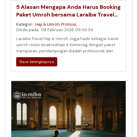
5 Alasan Mengapa Anda Harus Booking
Paket Umroh bersama Laraiba Travel
Haji & Umroh Jogja
Kategori :
Haji & Umroh
,
Promosi
,
Ditulis pada : 08 Februari 2026, 09:00:59
Laraiba Travel Haji & Umroh Jogja hadir sebagai travel
umroh resmi terakreditasi A Kemenag dengan paket
transparan, pendampingan ibadah profesional, dan
layanan lengkap untuk
Baca Selengkapnya