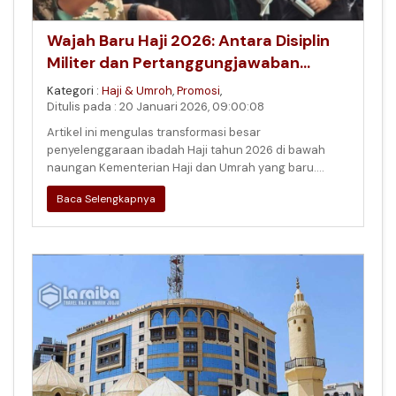
Wajah Baru Haji 2026: Antara Disiplin
Militer dan Pertanggungjawaban
Langit
Kategori :
Haji & Umroh
,
Promosi
,
Ditulis pada : 20 Januari 2026, 09:00:08
Artikel ini mengulas transformasi besar
penyelenggaraan ibadah Haji tahun 2026 di bawah
naungan Kementerian Haji dan Umrah yang baru.
Fokus utama tulisan ini adalah pada dua p
Baca Selengkapnya