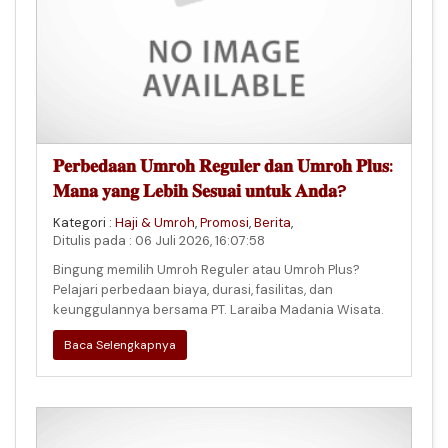
𝐏𝐞𝐫𝐛𝐞𝐝𝐚𝐚𝐧 𝐔𝐦𝐫𝐨𝐡 𝐑𝐞𝐠𝐮𝐥𝐞𝐫 𝐝𝐚𝐧 𝐔𝐦𝐫𝐨𝐡 𝐏𝐥𝐮𝐬:
𝐌𝐚𝐧𝐚 𝐲𝐚𝐧𝐠 𝐋𝐞𝐛𝐢𝐡 𝐒𝐞𝐬𝐮𝐚𝐢 𝐮𝐧𝐭𝐮𝐤 𝐀𝐧𝐝𝐚?
Kategori :
Haji & Umroh
,
Promosi
,
Berita
,
Ditulis pada : 06 Juli 2026, 16:07:58
Bingung memilih Umroh Reguler atau Umroh Plus?
Pelajari perbedaan biaya, durasi, fasilitas, dan
keunggulannya bersama PT. Laraiba Madania Wisata.
Baca Selengkapnya