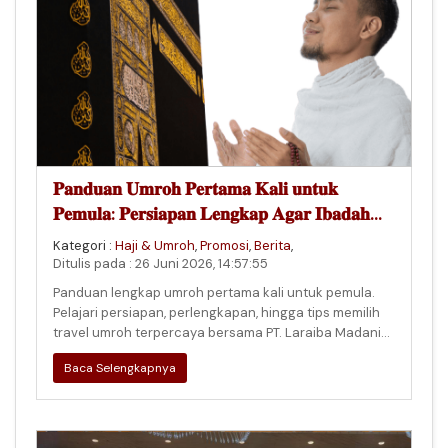
𝐏𝐚𝐧𝐝𝐮𝐚𝐧 𝐔𝐦𝐫𝐨𝐡 𝐏𝐞𝐫𝐭𝐚𝐦𝐚 𝐊𝐚𝐥𝐢 𝐮𝐧𝐭𝐮𝐤
𝐏𝐞𝐦𝐮𝐥𝐚: 𝐏𝐞𝐫𝐬𝐢𝐚𝐩𝐚𝐧 𝐋𝐞𝐧𝐠𝐤𝐚𝐩 𝐀𝐠𝐚𝐫 𝐈𝐛𝐚𝐝𝐚𝐡
𝐋𝐞𝐛𝐢𝐡 𝐓𝐞𝐧𝐚𝐧𝐠 𝐝𝐚𝐧 𝐊𝐡𝐮𝐬𝐲𝐮𝐤
Kategori :
Haji & Umroh
,
Promosi
,
Berita
,
Ditulis pada : 26 Juni 2026, 14:57:55
Panduan lengkap umroh pertama kali untuk pemula.
Pelajari persiapan, perlengkapan, hingga tips memilih
travel umroh terpercaya bersama PT. Laraiba Madania
Wisata.
Baca Selengkapnya