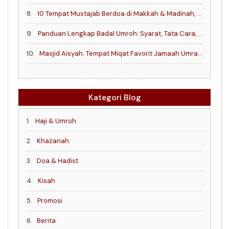
8.
10 Tempat Mustajab Berdoa di Makkah & Madinah, Berdasarkan Hadis dan Sejarah
9.
Panduan Lengkap Badal Umroh: Syarat, Tata Cara, dan Keutamaan Ibadahnya
10.
Masjid Aisyah: Tempat Miqat Favorit Jamaah Umrah di Mekkah
Kategori Blog
1.
Haji & Umroh
2.
Khazanah
3.
Doa & Hadist
4.
Kisah
5.
Promosi
6.
Berita