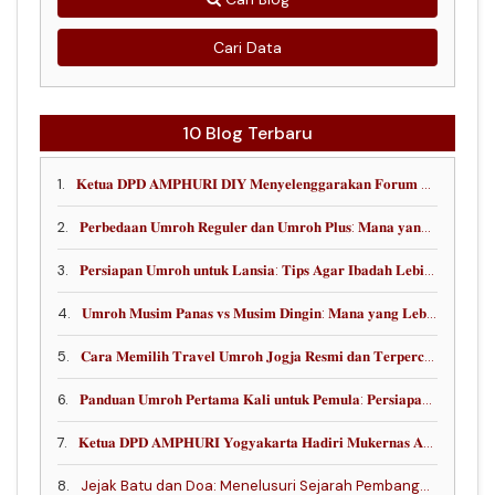
Cari Data
10 Blog Terbaru
1.
𝐊𝐞𝐭𝐮𝐚 𝐃𝐏𝐃 𝐀𝐌𝐏𝐇𝐔𝐑𝐈 𝐃𝐈𝐘 𝐌𝐞𝐧𝐲𝐞𝐥𝐞𝐧𝐠𝐠𝐚𝐫𝐚𝐤𝐚𝐧 𝐅𝐨𝐫𝐮𝐦 𝐏𝐞𝐧𝐠𝐮𝐚𝐭𝐚𝐧 𝐄𝐤𝐨𝐬𝐢𝐬𝐭𝐞𝐦 𝐔𝐦𝐫𝐚𝐡, 𝐒𝐨𝐬𝐢𝐚𝐥𝐢𝐬𝐚𝐬𝐢 𝐒𝐀𝐁𝐇, 𝐝𝐚𝐧 𝐎𝐩𝐭𝐢𝐦𝐚𝐥𝐢𝐬𝐚𝐬𝐢 𝐃𝐢𝐫𝐞𝐜𝐭 𝐅𝐥𝐢𝐠𝐡𝐭 𝐋𝐢𝐨𝐧 𝐀𝐢𝐫 𝐘𝐈𝐀 - 𝐉𝐞𝐝𝐝𝐚𝐡
2.
𝐏𝐞𝐫𝐛𝐞𝐝𝐚𝐚𝐧 𝐔𝐦𝐫𝐨𝐡 𝐑𝐞𝐠𝐮𝐥𝐞𝐫 𝐝𝐚𝐧 𝐔𝐦𝐫𝐨𝐡 𝐏𝐥𝐮𝐬: 𝐌𝐚𝐧𝐚 𝐲𝐚𝐧𝐠 𝐋𝐞𝐛𝐢𝐡 𝐒𝐞𝐬𝐮𝐚𝐢 𝐮𝐧𝐭𝐮𝐤 𝐀𝐧𝐝𝐚?
3.
𝐏𝐞𝐫𝐬𝐢𝐚𝐩𝐚𝐧 𝐔𝐦𝐫𝐨𝐡 𝐮𝐧𝐭𝐮𝐤 𝐋𝐚𝐧𝐬𝐢𝐚: 𝐓𝐢𝐩𝐬 𝐀𝐠𝐚𝐫 𝐈𝐛𝐚𝐝𝐚𝐡 𝐋𝐞𝐛𝐢𝐡 𝐀𝐦𝐚𝐧, 𝐍𝐲𝐚𝐦𝐚𝐧, 𝐝𝐚𝐧 𝐊𝐡𝐮𝐬𝐲𝐮𝐤
4.
𝐔𝐦𝐫𝐨𝐡 𝐌𝐮𝐬𝐢𝐦 𝐏𝐚𝐧𝐚𝐬 𝐯𝐬 𝐌𝐮𝐬𝐢𝐦 𝐃𝐢𝐧𝐠𝐢𝐧: 𝐌𝐚𝐧𝐚 𝐲𝐚𝐧𝐠 𝐋𝐞𝐛𝐢𝐡 𝐂𝐨𝐜𝐨𝐤?
5.
𝐂𝐚𝐫𝐚 𝐌𝐞𝐦𝐢𝐥𝐢𝐡 𝐓𝐫𝐚𝐯𝐞𝐥 𝐔𝐦𝐫𝐨𝐡 𝐉𝐨𝐠𝐣𝐚 𝐑𝐞𝐬𝐦𝐢 𝐝𝐚𝐧 𝐓𝐞𝐫𝐩𝐞𝐫𝐜𝐚𝐲𝐚
6.
𝐏𝐚𝐧𝐝𝐮𝐚𝐧 𝐔𝐦𝐫𝐨𝐡 𝐏𝐞𝐫𝐭𝐚𝐦𝐚 𝐊𝐚𝐥𝐢 𝐮𝐧𝐭𝐮𝐤 𝐏𝐞𝐦𝐮𝐥𝐚: 𝐏𝐞𝐫𝐬𝐢𝐚𝐩𝐚𝐧 𝐋𝐞𝐧𝐠𝐤𝐚𝐩 𝐀𝐠𝐚𝐫 𝐈𝐛𝐚𝐝𝐚𝐡 𝐋𝐞𝐛𝐢𝐡 𝐓𝐞𝐧𝐚𝐧𝐠 𝐝𝐚𝐧 𝐊𝐡𝐮𝐬𝐲𝐮𝐤
7.
𝐊𝐞𝐭𝐮𝐚 𝐃𝐏𝐃 𝐀𝐌𝐏𝐇𝐔𝐑𝐈 𝐘𝐨𝐠𝐲𝐚𝐤𝐚𝐫𝐭𝐚 𝐇𝐚𝐝𝐢𝐫𝐢 𝐌𝐮𝐤𝐞𝐫𝐧𝐚𝐬 𝐀𝐌𝐏𝐇𝐔𝐑𝐈 𝟐𝟎𝟐𝟔 𝐝𝐢 𝐏𝐚𝐥𝐞𝐦𝐛𝐚𝐧𝐠, 𝐖𝐮𝐣𝐮𝐝 𝐊𝐨𝐦𝐢𝐭𝐦𝐞𝐧 𝐋𝐚 𝐫𝐚𝐢𝐛𝐚 𝐝𝐚𝐥𝐚𝐦 𝐌𝐞𝐧𝐢𝐧𝐠𝐤𝐚𝐭𝐤𝐚𝐧 𝐏𝐞𝐥𝐚𝐲𝐚𝐧𝐚𝐧 𝐉𝐚𝐦𝐚𝐚𝐡
8.
Jejak Batu dan Doa: Menelusuri Sejarah Pembangunan Kakbah oleh Nabi Ibrahim