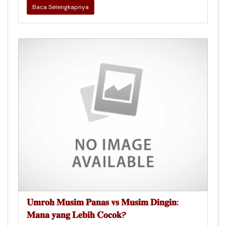
Baca Selengkapnya
𝐔𝐦𝐫𝐨𝐡 𝐌𝐮𝐬𝐢𝐦 𝐏𝐚𝐧𝐚𝐬 𝐯𝐬 𝐌𝐮𝐬𝐢𝐦 𝐃𝐢𝐧𝐠𝐢𝐧:
𝐌𝐚𝐧𝐚 𝐲𝐚𝐧𝐠 𝐋𝐞𝐛𝐢𝐡 𝐂𝐨𝐜𝐨𝐤?