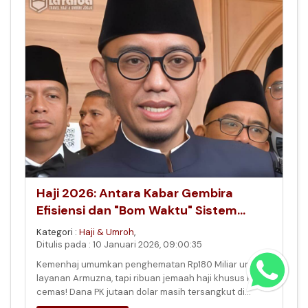
Haji 2026: Antara Kabar Gembira
Efisiensi dan "Bom Waktu" Sistem
Digital
Kategori :
Haji & Umroh
,
Ditulis pada : 10 Januari 2026, 09:00:35
Kemenhaj umumkan penghematan Rp180 Miliar untuk
layanan Armuzna, tapi ribuan jemaah haji khusus kini
cemas! Dana PK jutaan dolar masih tersangkut di
sistem, sementara deadline