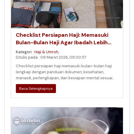
Checklist Persiapan Haji: Memasuki
Bulan-Bulan Haji Agar Ibadah Lebih
Siap dan Tenang
Kategori :
Haji & Umroh
,
Ditulis pada : 09 Maret 2026, 09:00:57
Checklist persiapan haji memasuki bulan-bulan haji
lengkap dengan panduan dokumen, kesehatan,
manasik, perlengkapan, dan kesiapan mental sesuai
sumber terpercaya
Baca Selengkapnya